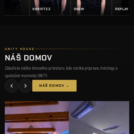
Z
SN0W
REPLAY
SALTY
UNITY HOUSE
NÁŠ DOMOV
Zákulisie nášho tímového priestoru, kde vzniká príprava, tréningy a
spoločné momenty UNiTY.
NÁŠ DOMOV →