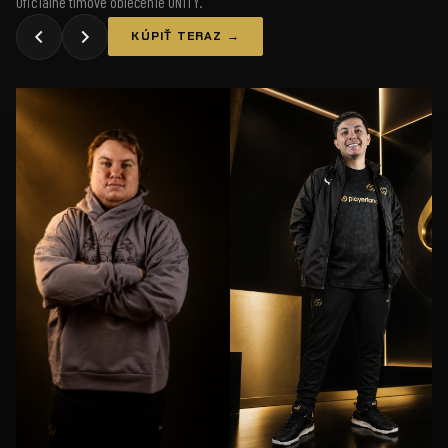
Oficiálne tímové oblečenie UNiTY.
KÚPIŤ TERAZ →