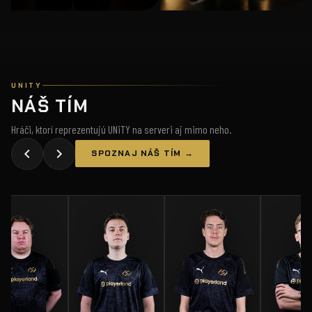
UNITY
NÁŠ TÍM
Hráči, ktorí reprezentujú UNiTY na serveri aj mimo neho.
SPOZNAJ NÁŠ TÍM →