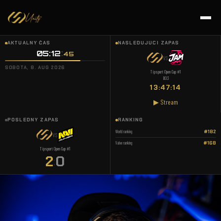
AKTUÁLNY ČAS
NASLEDUJÚCI ZÁPAS
05:12
46
VS
SOBOTA, 8. AUG 2026
Tipsport Open Cup #1
BO3
13:47:13
▶ Stream
POSLEDNÝ ZÁPAS
RANKING
World ranking
#182
VS
Valve ranking
#168
Tipsport Open Cup #1
2
0
: