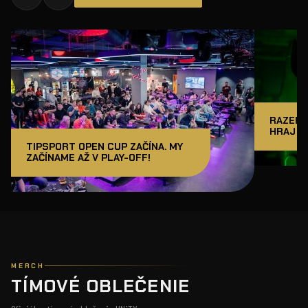
RAZER J
HRAJ A
TIPSPORT OPEN CUP ZAČÍNA. MY
ZAČÍNAME AŽ V PLAY-OFF!
MERCH
TÍMOVÉ OBLEČENIE