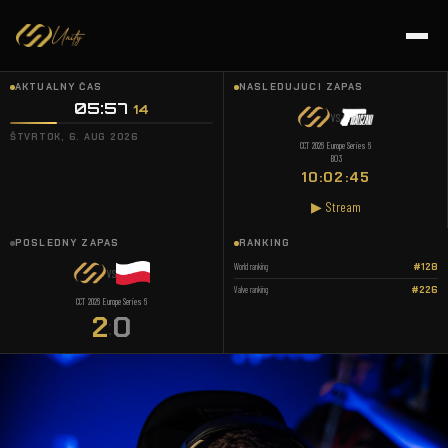
AKTUÁLNY ČAS
NASLEDUJÚCI ZÁPAS
05:57
15
VS
ŠTVRTOK, 6. AUG 2026
CCT 2026 Europe Series 6
BO3
10:02:44
▶ Stream
POSLEDNÝ ZÁPAS
RANKING
World ranking
#128
VS
Valve ranking
#226
CCT 2026 Europe Series 6
2
0
: