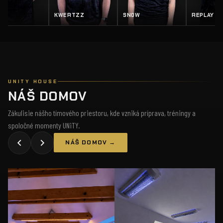
Z
SN0W
REPLAY
SALTY
UNITY HOUSE
NÁŠ DOMOV
Zákulisie nášho tímového priestoru, kde vzniká príprava, tréningy a
spoločné momenty UNiTY.
NÁŠ DOMOV →