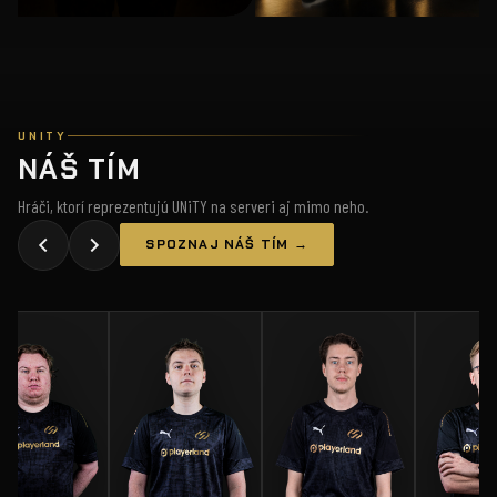
UNITY
NÁŠ TÍM
Hráči, ktorí reprezentujú UNiTY na serveri aj mimo neho.
SPOZNAJ NÁŠ TÍM →