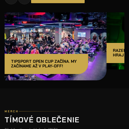
RAZER J
HRAJ A
TIPSPORT OPEN CUP ZAČÍNA. MY
ZAČÍNAME AŽ V PLAY-OFF!
MERCH
TÍMOVÉ OBLEČENIE