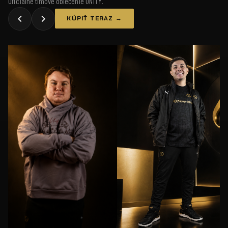
Oficiálne tímové oblečenie UNiTY.
KÚPIŤ TERAZ →