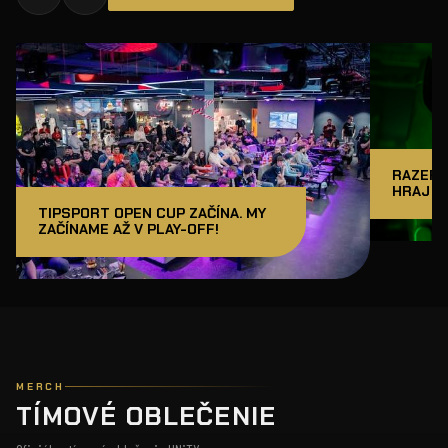
RAZER J
HRAJ A
TIPSPORT OPEN CUP ZAČÍNA. MY
ZAČÍNAME AŽ V PLAY-OFF!
MERCH
TÍMOVÉ OBLEČENIE