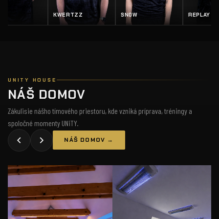
Z
SN0W
REPLAY
SALTY
UNITY HOUSE
NÁŠ DOMOV
Zákulisie nášho tímového priestoru, kde vzniká príprava, tréningy a
spoločné momenty UNiTY.
NÁŠ DOMOV →