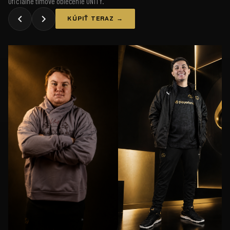
Oficiálne tímové oblečenie UNiTY.
KÚPIŤ TERAZ →