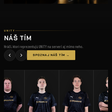
UNITY
NÁŠ TÍM
Hráči, ktorí reprezentujú UNiTY na serveri aj mimo neho.
SPOZNAJ NÁŠ TÍM →