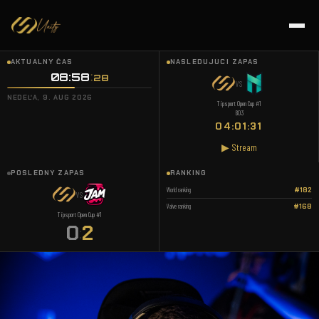
AKTUÁLNY ČAS
NASLEDUJÚCI ZÁPAS
08:58
29
VS
NEDEĽA, 9. AUG 2026
Tipsport Open Cup #1
BO3
04:01:30
▶ Stream
POSLEDNÝ ZÁPAS
RANKING
World ranking
#182
VS
Valve ranking
#168
Tipsport Open Cup #1
0
2
: