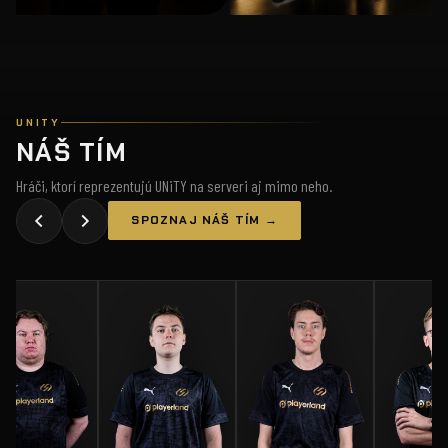
UNITY
NÁŠ TÍM
Hráči, ktorí reprezentujú UNiTY na serveri aj mimo neho.
SPOZNAJ NÁŠ TÍM →