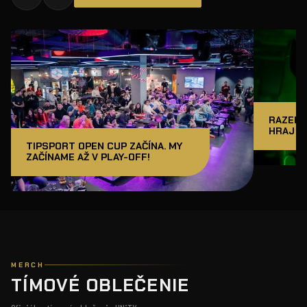
RAZER J
HRAJ A
TIPSPORT OPEN CUP ZAČÍNA. MY
ZAČÍNAME AŽ V PLAY-OFF!
MERCH
TÍMOVÉ OBLEČENIE