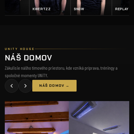
Z
SN0W
REPLAY
SALTY
UNITY HOUSE
NÁŠ DOMOV
Zákulisie nášho tímového priestoru, kde vzniká príprava, tréningy a
spoločné momenty UNiTY.
NÁŠ DOMOV →