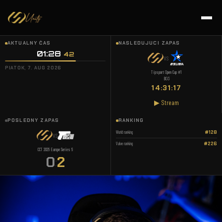
AKTUÁLNY ČAS
NASLEDUJÚCI ZÁPAS
01:28
:
43
VS
PIATOK, 7. AUG 2026
Tipsport Open Cup #1
BO3
14:31:16
▶ Stream
POSLEDNÝ ZÁPAS
RANKING
World ranking
#128
VS
Valve ranking
#226
CCT 2026 Europe Series 6
0
2
: