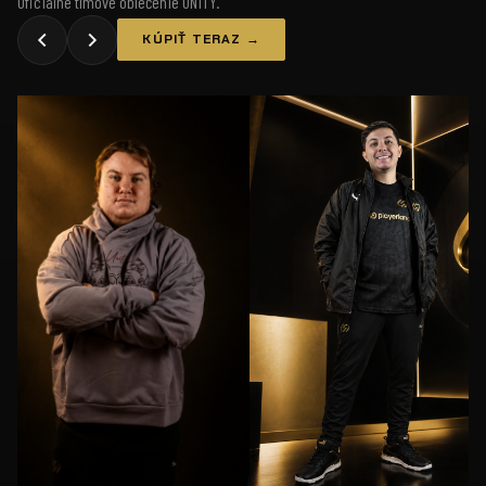
Oficiálne tímové oblečenie UNiTY.
KÚPIŤ TERAZ →