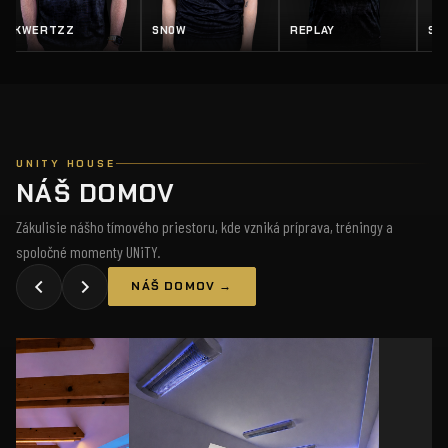
Z
SN0W
REPLAY
SALTY
UNITY HOUSE
NÁŠ DOMOV
Zákulisie nášho tímového priestoru, kde vzniká príprava, tréningy a
spoločné momenty UNiTY.
NÁŠ DOMOV →