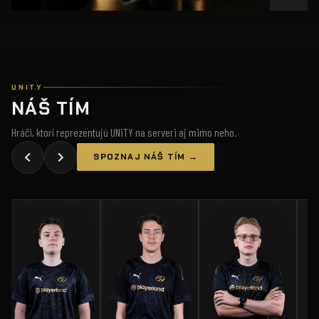
UNITY
NÁŠ TÍM
Hráči, ktorí reprezentujú UNiTY na serveri aj mimo neho.
SPOZNAJ NÁŠ TÍM →