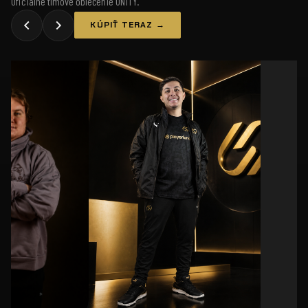
Oficiálne tímové oblečenie UNiTY.
KÚPIŤ TERAZ →