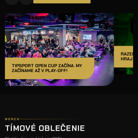
RAZER J
HRAJ A
TIPSPORT OPEN CUP ZAČÍNA. MY
ZAČÍNAME AŽ V PLAY-OFF!
MERCH
TÍMOVÉ OBLEČENIE