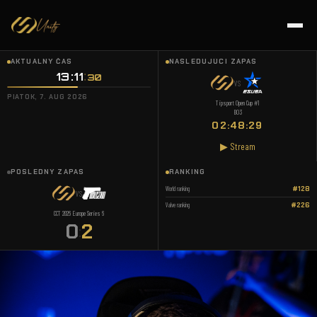
AKTUÁLNY ČAS
NASLEDUJÚCI ZÁPAS
13:11
:
30
VS
PIATOK, 7. AUG 2026
Tipsport Open Cup #1
BO3
02:48:29
▶ Stream
POSLEDNÝ ZÁPAS
RANKING
World ranking
#128
VS
Valve ranking
#226
CCT 2026 Europe Series 6
0
2
: