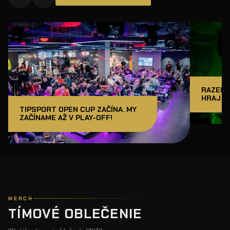
RAZER J
HRAJ A
TIPSPORT OPEN CUP ZAČÍNA. MY
ZAČÍNAME AŽ V PLAY-OFF!
MERCH
TÍMOVÉ OBLEČENIE