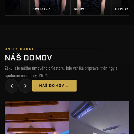
EY
KWERTZZ
SN0W
REPLAY
UNITY HOUSE
NÁŠ DOMOV
Zákulisie nášho tímového priestoru, kde vzniká príprava, tréningy a
spoločné momenty UNiTY.
NÁŠ DOMOV →