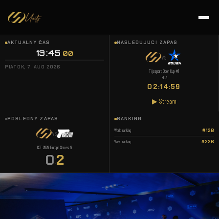
AKTUÁLNY ČAS
NASLEDUJÚCI ZÁPAS
13:45
:
00
VS
PIATOK, 7. AUG 2026
Tipsport Open Cup #1
BO3
02:14:59
▶ Stream
POSLEDNÝ ZÁPAS
RANKING
World ranking
#128
VS
Valve ranking
#226
CCT 2026 Europe Series 6
0
2
: