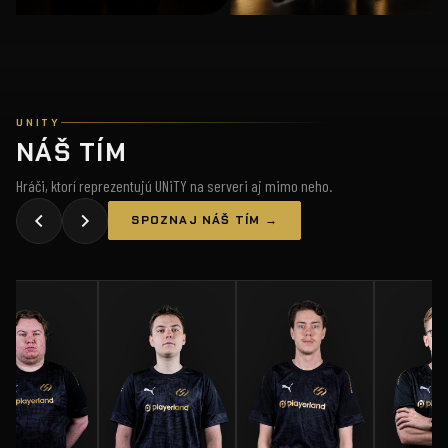
UNITY
NÁŠ TÍM
Hráči, ktorí reprezentujú UNiTY na serveri aj mimo neho.
SPOZNAJ NÁŠ TÍM →