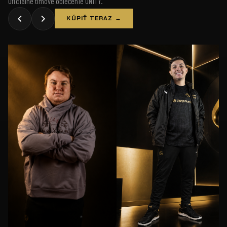
Oficiálne tímové oblečenie UNiTY.
KÚPIŤ TERAZ →