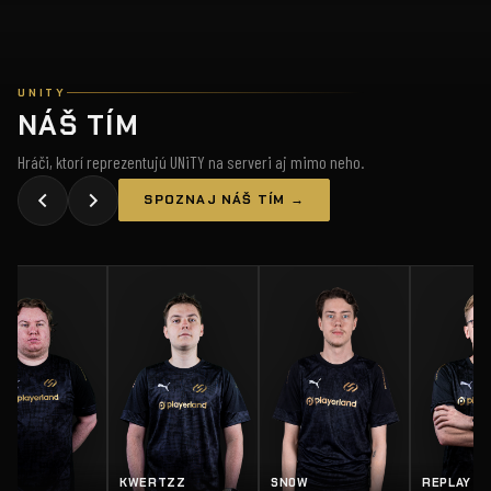
UNITY
NÁŠ TÍM
Hráči, ktorí reprezentujú UNiTY na serveri aj mimo neho.
SPOZNAJ NÁŠ TÍM →
Y
KWERTZZ
SN0W
REPLAY