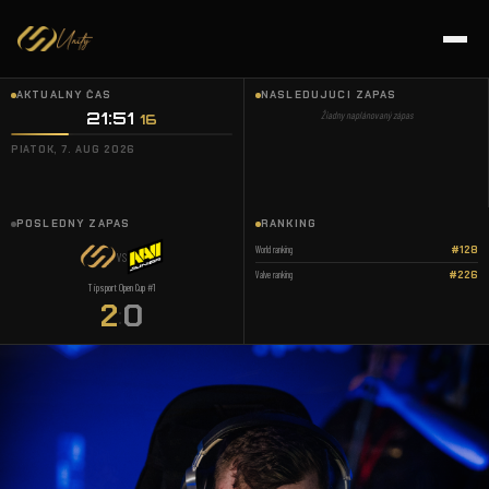
AKTUÁLNY ČAS
NASLEDUJÚCI ZÁPAS
21:51
:
Žiadny naplánovaný zápas
17
PIATOK, 7. AUG 2026
POSLEDNÝ ZÁPAS
RANKING
World ranking
#128
VS
Valve ranking
#226
Tipsport Open Cup #1
2
0
: