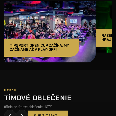
RAZER J
HRAJ A
TIPSPORT OPEN CUP ZAČÍNA. MY
ZAČÍNAME AŽ V PLAY-OFF!
MERCH
TÍMOVÉ OBLEČENIE
Oficiálne tímové oblečenie UNiTY.
KÚPIŤ TERAZ →