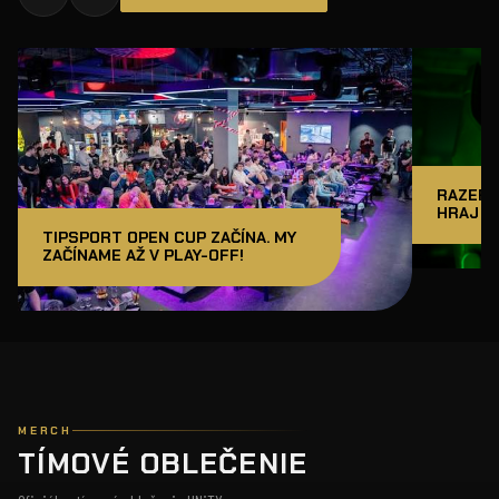
RAZER J
HRAJ A
TIPSPORT OPEN CUP ZAČÍNA. MY
ZAČÍNAME AŽ V PLAY-OFF!
MERCH
TÍMOVÉ OBLEČENIE