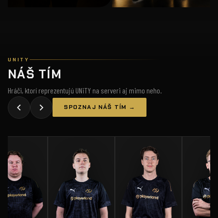
UNITY
NÁŠ TÍM
Hráči, ktorí reprezentujú UNiTY na serveri aj mimo neho.
SPOZNAJ NÁŠ TÍM →