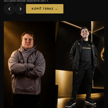
Oficiálne tímové oblečenie UNiTY.
KÚPIŤ TERAZ →