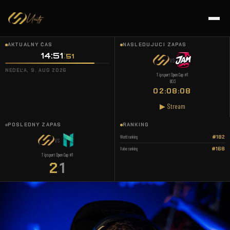
AKTUÁLNY ČAS
NASLEDUJÚCI ZÁPAS
14:51
52
VS
NEDEĽA, 9. AUG 2026
Tipsport Open Cup #1
BO3
02:08:07
▶ Stream
POSLEDNÝ ZÁPAS
RANKING
World ranking
#182
VS
Valve ranking
#168
Tipsport Open Cup #1
2
1
: