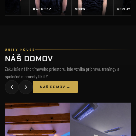
Z
SN0W
REPLAY
SALTY
UNITY HOUSE
NÁŠ DOMOV
Zákulisie nášho tímového priestoru, kde vzniká príprava, tréningy a
spoločné momenty UNiTY.
NÁŠ DOMOV →