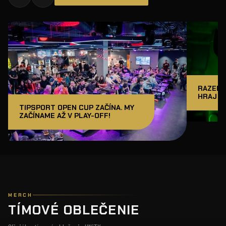
RAZER J
HRAJ A
TIPSPORT OPEN CUP ZAČÍNA. MY
ZAČÍNAME AŽ V PLAY-OFF!
MERCH
TÍMOVÉ OBLEČENIE