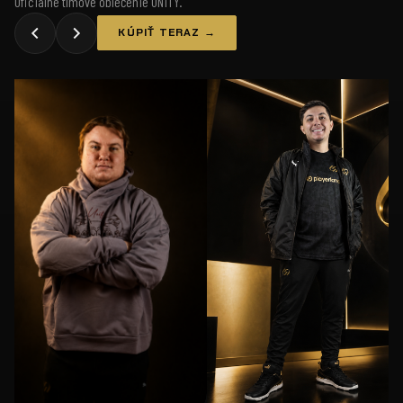
Oficiálne tímové oblečenie UNiTY.
KÚPIŤ TERAZ →