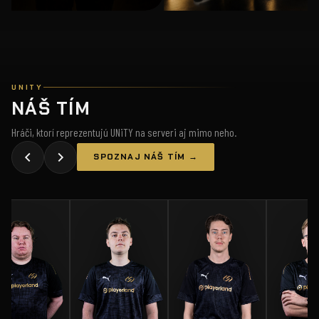
UNITY
NÁŠ TÍM
Hráči, ktorí reprezentujú UNiTY na serveri aj mimo neho.
SPOZNAJ NÁŠ TÍM →