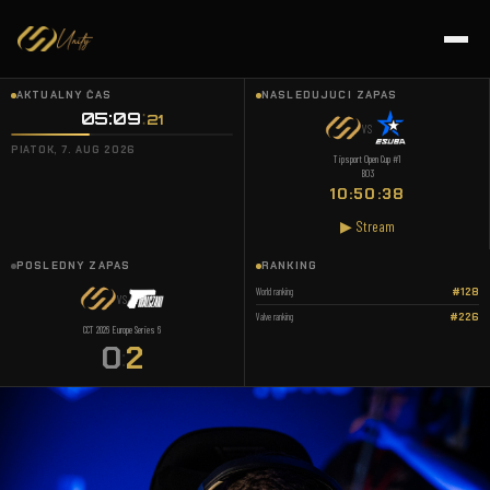
AKTUÁLNY ČAS
NASLEDUJÚCI ZÁPAS
05:09
:
22
VS
PIATOK, 7. AUG 2026
Tipsport Open Cup #1
BO3
10:50:37
▶ Stream
POSLEDNÝ ZÁPAS
RANKING
World ranking
#128
VS
Valve ranking
#226
CCT 2026 Europe Series 6
0
2
: