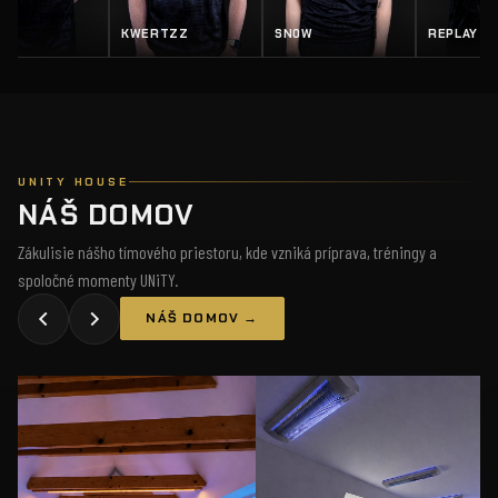
Z
SN0W
REPLAY
SALTY
UNITY HOUSE
NÁŠ DOMOV
Zákulisie nášho tímového priestoru, kde vzniká príprava, tréningy a
spoločné momenty UNiTY.
NÁŠ DOMOV →