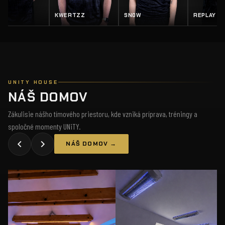
Z
SN0W
REPLAY
SALTY
UNITY HOUSE
NÁŠ DOMOV
Zákulisie nášho tímového priestoru, kde vzniká príprava, tréningy a
spoločné momenty UNiTY.
NÁŠ DOMOV →