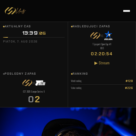
AKTUÁLNY ČAS
NASLEDUJÚCI ZÁPAS
13:39
:
06
VS
PIATOK, 7. AUG 2026
Tipsport Open Cup #1
BO3
02:20:53
▶ Stream
POSLEDNÝ ZÁPAS
RANKING
World ranking
#128
VS
Valve ranking
#226
CCT 2026 Europe Series 6
0
2
: