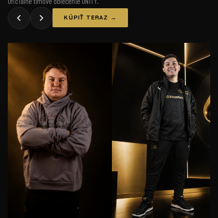
Oficiálne tímové oblečenie UNiTY.
KÚPIŤ TERAZ →