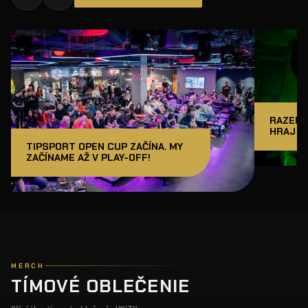
RAZER J
HRAJ A
TIPSPORT OPEN CUP ZAČÍNA. MY
ZAČÍNAME AŽ V PLAY-OFF!
MERCH
TÍMOVÉ OBLEČENIE