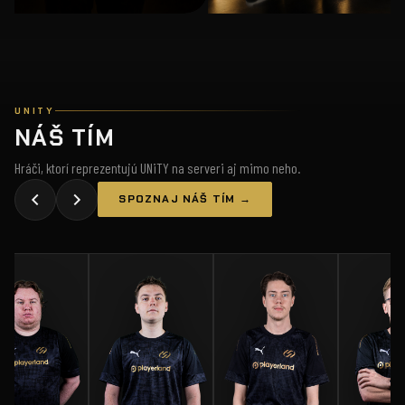
UNITY
NÁŠ TÍM
Hráči, ktorí reprezentujú UNiTY na serveri aj mimo neho.
SPOZNAJ NÁŠ TÍM →