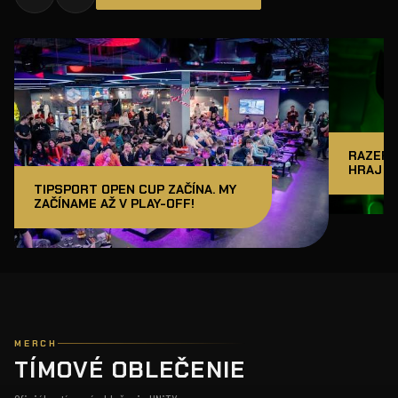
RAZER J
HRAJ A
TIPSPORT OPEN CUP ZAČÍNA. MY
ZAČÍNAME AŽ V PLAY-OFF!
MERCH
TÍMOVÉ OBLEČENIE