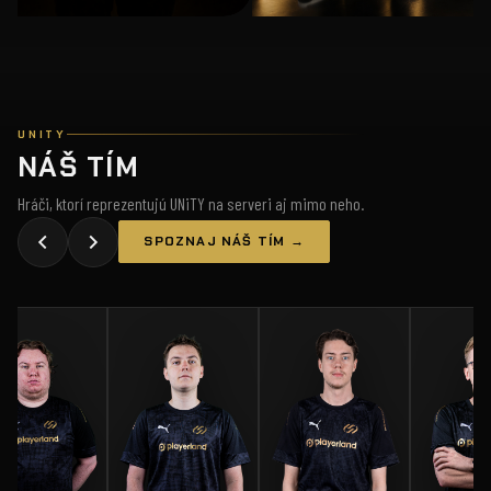
UNITY
NÁŠ TÍM
Hráči, ktorí reprezentujú UNiTY na serveri aj mimo neho.
SPOZNAJ NÁŠ TÍM →