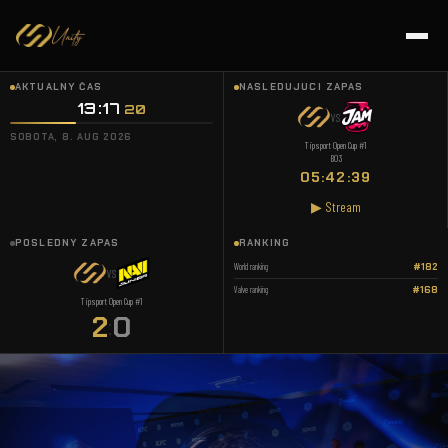
AKTUÁLNY ČAS
NASLEDUJÚCI ZÁPAS
13:17
20
VS
SOBOTA, 8. AUG 2026
Tipsport Open Cup #1
BO3
05:42:39
▶ Stream
POSLEDNÝ ZÁPAS
RANKING
World ranking
#182
VS
Valve ranking
#168
Tipsport Open Cup #1
2
0
: