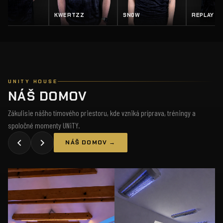
EY
KWERTZZ
SN0W
REPLAY
UNITY HOUSE
NÁŠ DOMOV
Zákulisie nášho tímového priestoru, kde vzniká príprava, tréningy a
spoločné momenty UNiTY.
NÁŠ DOMOV →