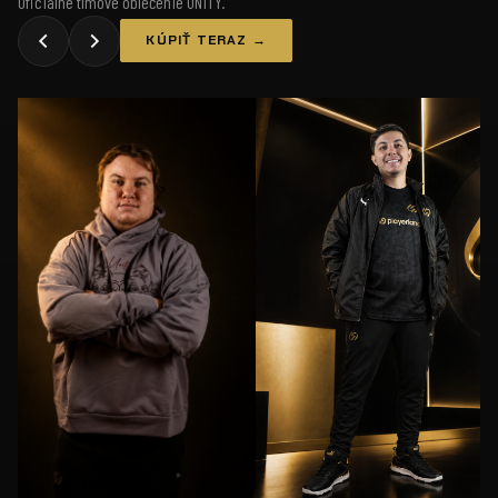
Oficiálne tímové oblečenie UNiTY.
KÚPIŤ TERAZ →