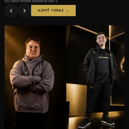
Oficiálne tímové oblečenie UNiTY.
KÚPIŤ TERAZ →