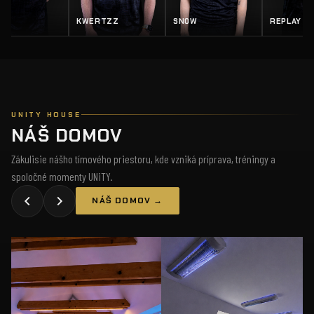
EY
KWERTZZ
SN0W
REPLAY
UNITY HOUSE
NÁŠ DOMOV
Zákulisie nášho tímového priestoru, kde vzniká príprava, tréningy a
spoločné momenty UNiTY.
NÁŠ DOMOV →