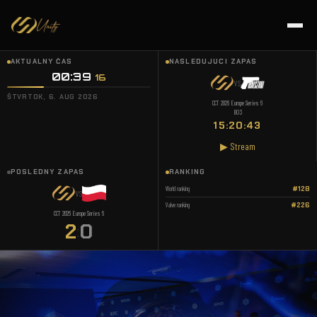
AKTUÁLNY ČAS
NASLEDUJÚCI ZÁPAS
00:39
16
VS
ŠTVRTOK, 6. AUG 2026
CCT 2026 Europe Series 6
BO3
15:20:43
▶ Stream
POSLEDNÝ ZÁPAS
RANKING
World ranking
#128
VS
Valve ranking
#226
CCT 2026 Europe Series 6
2
0
: