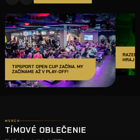
RAZER J
HRAJ A
TIPSPORT OPEN CUP ZAČÍNA. MY
ZAČÍNAME AŽ V PLAY-OFF!
MERCH
TÍMOVÉ OBLEČENIE