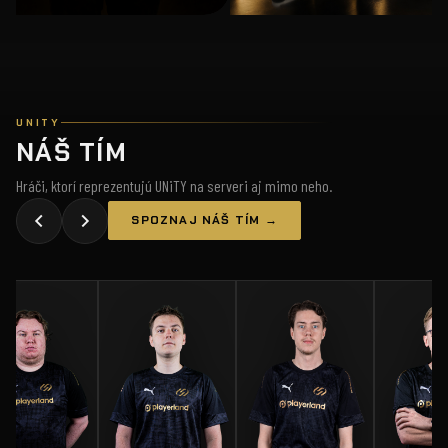
UNITY
NÁŠ TÍM
Hráči, ktorí reprezentujú UNiTY na serveri aj mimo neho.
SPOZNAJ NÁŠ TÍM →