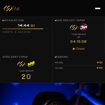
AKTUÁLNY ČAS
NASLEDUJÚCI ZÁPAS
14:44
52
VS
SOBOTA, 8. AUG 2026
Tipsport Open Cup #1
BO3
04:15:07
▶ Stream
POSLEDNÝ ZÁPAS
RANKING
World ranking
#182
VS
Valve ranking
#168
Tipsport Open Cup #1
2
0
: