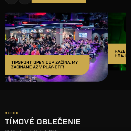
RAZER J
HRAJ A
TIPSPORT OPEN CUP ZAČÍNA. MY
ZAČÍNAME AŽ V PLAY-OFF!
MERCH
TÍMOVÉ OBLEČENIE