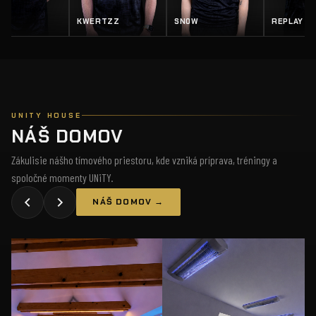
TZZ
SN0W
REPLAY
SALTY
UNITY HOUSE
NÁŠ DOMOV
Zákulisie nášho tímového priestoru, kde vzniká príprava, tréningy a
spoločné momenty UNiTY.
NÁŠ DOMOV →