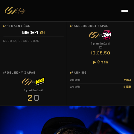
AKTUÁLNY ČAS
NASLEDUJÚCI ZÁPAS
08:24
02
VS
SOBOTA, 8. AUG 2026
Tipsport Open Cup #1
BO3
10:35:57
▶ Stream
POSLEDNÝ ZÁPAS
RANKING
World ranking
#182
VS
Valve ranking
#168
Tipsport Open Cup #1
2
0
: