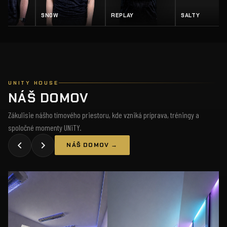
Z
SN0W
REPLAY
SALTY
UNITY HOUSE
NÁŠ DOMOV
Zákulisie nášho tímového priestoru, kde vzniká príprava, tréningy a
spoločné momenty UNiTY.
NÁŠ DOMOV →