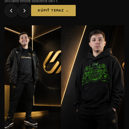
Oficiálne tímové oblečenie UNiTY.
KÚPIŤ TERAZ →