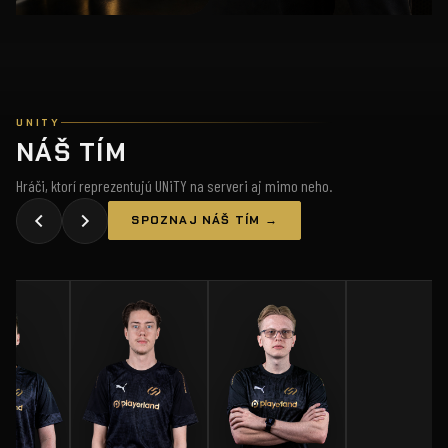
UNITY
NÁŠ TÍM
Hráči, ktorí reprezentujú UNiTY na serveri aj mimo neho.
SPOZNAJ NÁŠ TÍM →