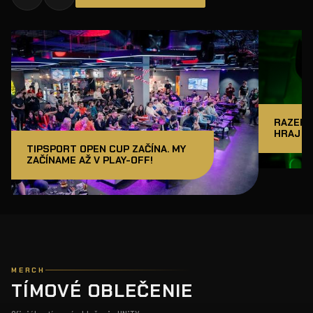
RAZER J
HRAJ A
TIPSPORT OPEN CUP ZAČÍNA. MY
ZAČÍNAME AŽ V PLAY-OFF!
MERCH
TÍMOVÉ OBLEČENIE