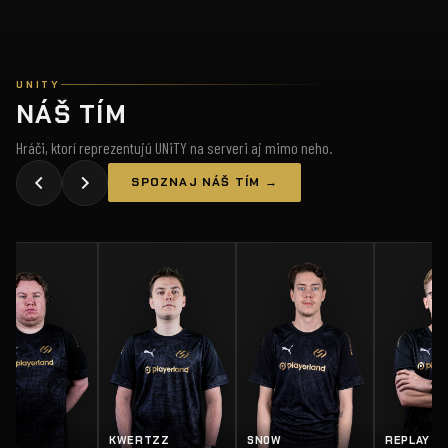
UNITY
NÁŠ TÍM
Hráči, ktorí reprezentujú UNiTY na serveri aj mimo neho.
SPOZNAJ NÁŠ TÍM →
KWERTZZ
SN0W
REPLAY