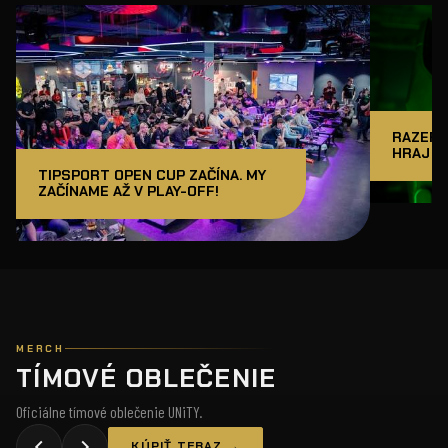
RAZER J
HRAJ A
TIPSPORT OPEN CUP ZAČÍNA. MY
ZAČÍNAME AŽ V PLAY-OFF!
MERCH
TÍMOVÉ OBLEČENIE
Oficiálne tímové oblečenie UNiTY.
KÚPIŤ TERAZ →