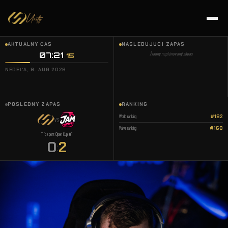
AKTUÁLNY ČAS
NASLEDUJÚCI ZÁPAS
07:21
Žiadny naplánovaný zápas
16
NEDEĽA, 9. AUG 2026
POSLEDNÝ ZÁPAS
RANKING
World ranking
#182
VS
Valve ranking
#168
Tipsport Open Cup #1
0
2
: