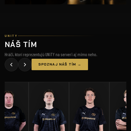
UNITY
NÁŠ TÍM
Hráči, ktorí reprezentujú UNiTY na serveri aj mimo neho.
SPOZNAJ NÁŠ TÍM →