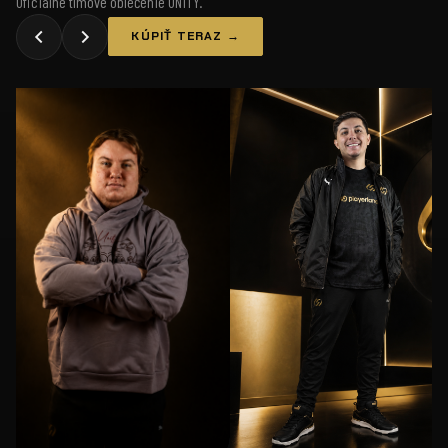
Oficiálne tímové oblečenie UNiTY.
KÚPIŤ TERAZ →