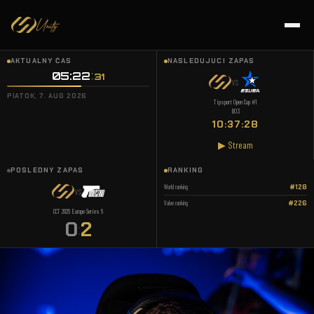
AKTUÁLNY ČAS
NASLEDUJÚCI ZÁPAS
05:22
:
32
VS
PIATOK, 7. AUG 2026
Tipsport Open Cup #1
BO3
10:37:27
▶ Stream
POSLEDNÝ ZÁPAS
RANKING
World ranking
#128
VS
Valve ranking
#226
CCT 2026 Europe Series 6
0
2
: