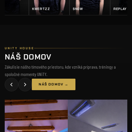
Z
SN0W
REPLAY
SALTY
UNITY HOUSE
NÁŠ DOMOV
Zákulisie nášho tímového priestoru, kde vzniká príprava, tréningy a
spoločné momenty UNiTY.
NÁŠ DOMOV →