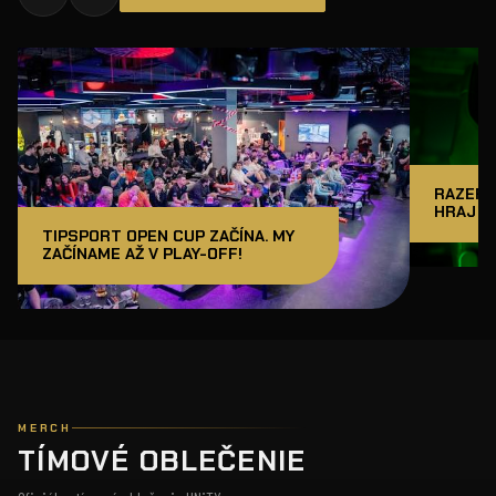
RAZER J
HRAJ A
TIPSPORT OPEN CUP ZAČÍNA. MY
ZAČÍNAME AŽ V PLAY-OFF!
MERCH
TÍMOVÉ OBLEČENIE