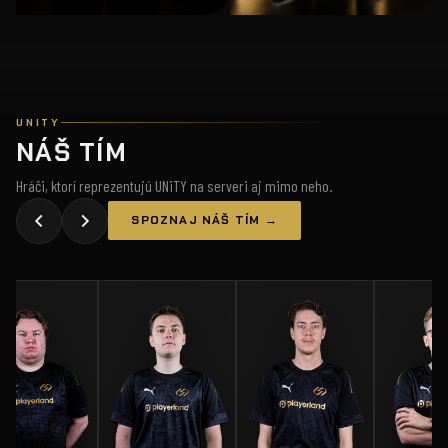
UNITY
NÁŠ TÍM
Hráči, ktorí reprezentujú UNiTY na serveri aj mimo neho.
SPOZNAJ NÁŠ TÍM →