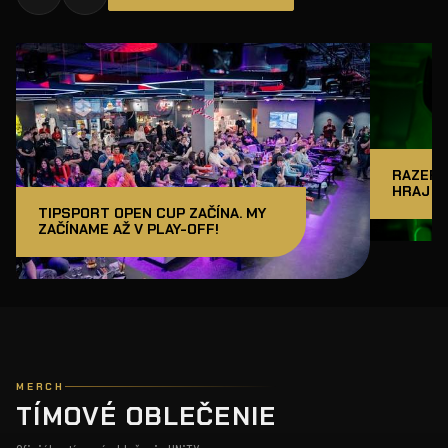
RAZER J
HRAJ A
TIPSPORT OPEN CUP ZAČÍNA. MY
ZAČÍNAME AŽ V PLAY-OFF!
MERCH
TÍMOVÉ OBLEČENIE