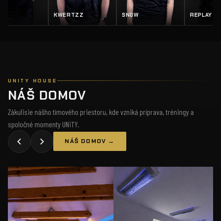
EY
KWERTZZ
SN0W
REPLAY
UNITY HOUSE
NÁŠ DOMOV
Zákulisie nášho tímového priestoru, kde vzniká príprava, tréningy a
spoločné momenty UNiTY.
NÁŠ DOMOV →