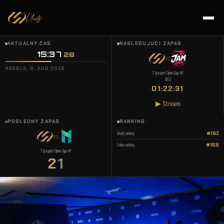
AKTUÁLNY ČAS
NASLEDUJÚCI ZÁPAS
15:37
28
VS
NEDEĽA, 9. AUG 2026
Tipsport Open Cup #1
BO3
01:22:31
▶ Stream
POSLEDNÝ ZÁPAS
RANKING
World ranking
#182
VS
Valve ranking
#168
Tipsport Open Cup #1
2
1
: