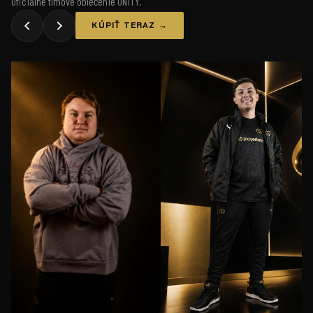
Oficiálne tímové oblečenie UNiTY.
KÚPIŤ TERAZ →