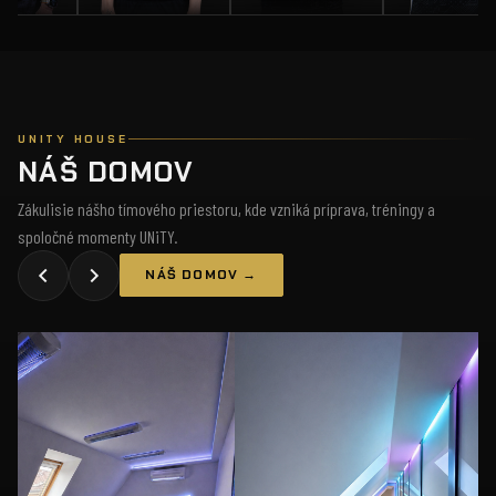
UNITY HOUSE
NÁŠ DOMOV
Zákulisie nášho tímového priestoru, kde vzniká príprava, tréningy a
spoločné momenty UNiTY.
NÁŠ DOMOV →