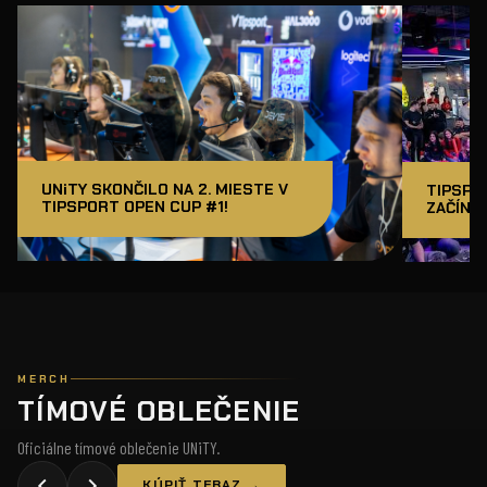
UNiTY SKONČILO NA 2. MIESTE V
TIPSPO
TIPSPORT OPEN CUP #1!
ZAČÍNAM
MERCH
TÍMOVÉ OBLEČENIE
Oficiálne tímové oblečenie UNiTY.
KÚPIŤ TERAZ →