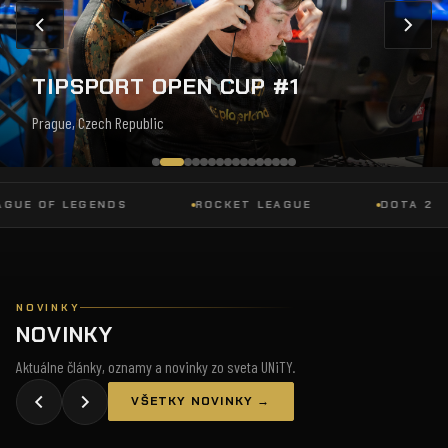
TIPSPORT OPEN CUP #1
Prague, Czech Republic
 OF LEGENDS
ROCKET LEAGUE
DOTA 2
NOVINKY
NOVINKY
Aktuálne články, oznamy a novinky zo sveta UNiTY.
VŠETKY NOVINKY →