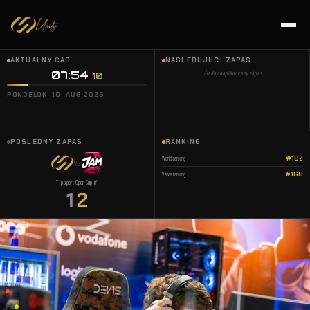
AKTUÁLNY ČAS
NASLEDUJÚCI ZÁPAS
07:54
Žiadny naplánovaný zápas
10
PONDELOK, 10. AUG 2026
POSLEDNÝ ZÁPAS
RANKING
World ranking
#182
VS
Valve ranking
#168
Tipsport Open Cup #1
1
2
: