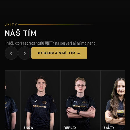
UNITY
NÁŠ TÍM
Hráči, ktorí reprezentujú UNiTY na serveri aj mimo neho.
SPOZNAJ NÁŠ TÍM →
Z
SN0W
REPLAY
SALTY