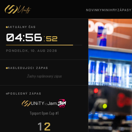
NOVINKY
MINIHRY
ZÁPASY
AKTUÁLNY ČAS
04:56
54
PONDELOK, 10. AUG 2026
NASLEDUJÚCI ZÁPAS
Žiadny naplánovaný zápas
POSLEDNÝ ZÁPAS
UNiTY
Jam
vs
Tipsport Open Cup #1
1
2
: