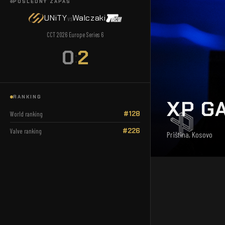
POSLEDNÝ ZÁPAS
UNiTY
Walczaki
vs
CCT 2026 Europe Series 6
0
2
:
RANKING
XP G
#128
World ranking
#226
Valve ranking
Priština, Kosovo