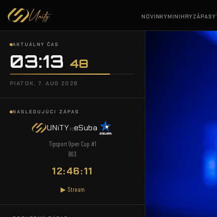
NOVINKY
MINIHRY
ZÁPASY
AKTUÁLNY ČAS
03:13
:
49
PIATOK, 7. AUG 2026
NASLEDUJÚCI ZÁPAS
UNiTY
eSuba
vs
Tipsport Open Cup #1
BO3
12:46:10
▶ Stream