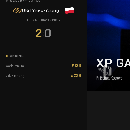
POSLEDNÝ ZÁPAS
UNiTY
ex-Young Ninjas
vs
CCT 2026 Europe Series 6
2
0
:
RANKING
XP G
#128
World ranking
#226
Valve ranking
Priština, Kosovo