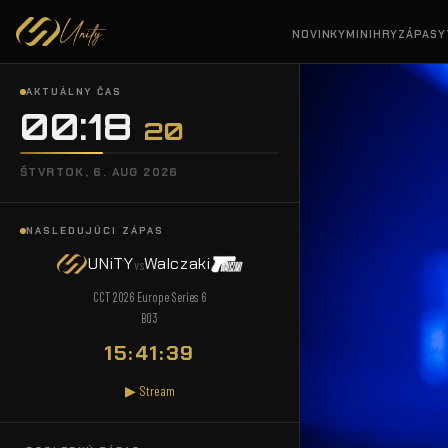
NOVINKY
MINIHRY
ZÁPASY
AKTUÁLNY ČAS
00:18
21
ŠTVRTOK, 6. AUG 2026
NASLEDUJÚCI ZÁPAS
UNiTY
Walczaki
vs
CCT 2026 Europe Series 6
BO3
15:41:38
▶ Stream