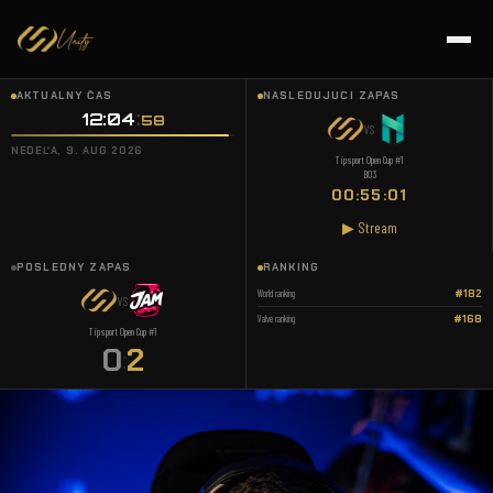
AKTUÁLNY ČAS
NASLEDUJÚCI ZÁPAS
12:04
:
59
VS
NEDEĽA, 9. AUG 2026
Tipsport Open Cup #1
BO3
00:55:00
▶ Stream
POSLEDNÝ ZÁPAS
RANKING
World ranking
#182
VS
Valve ranking
#168
Tipsport Open Cup #1
0
2
: