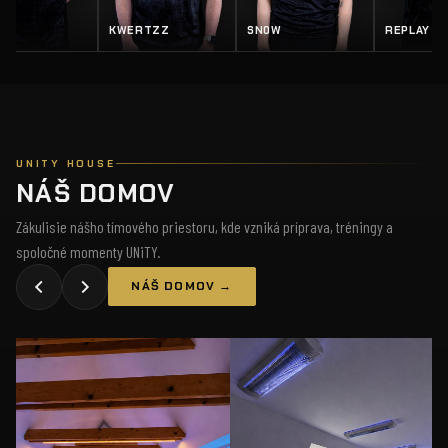
Z
SN0W
REPLAY
SALTY
UNITY HOUSE
NÁŠ DOMOV
Zákulisie nášho tímového priestoru, kde vzniká príprava, tréningy a
spoločné momenty UNiTY.
NÁŠ DOMOV →