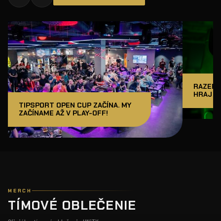
RAZER J
HRAJ A
TIPSPORT OPEN CUP ZAČÍNA. MY
ZAČÍNAME AŽ V PLAY-OFF!
MERCH
TÍMOVÉ OBLEČENIE