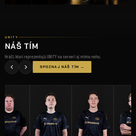
UNITY
NÁŠ TÍM
Hráči, ktorí reprezentujú UNiTY na serveri aj mimo neho.
SPOZNAJ NÁŠ TÍM →