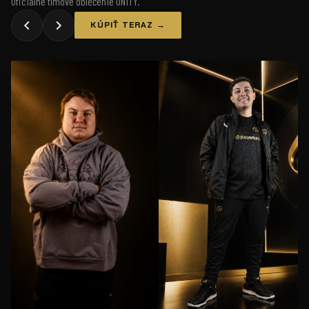
Oficiálne tímové oblečenie UNiTY.
KÚPIŤ TERAZ →