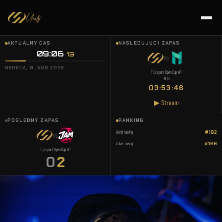
AKTUÁLNY ČAS
NASLEDUJÚCI ZÁPAS
09:06
14
VS
NEDEĽA, 9. AUG 2026
Tipsport Open Cup #1
BO3
03:53:45
▶ Stream
POSLEDNÝ ZÁPAS
RANKING
World ranking
#182
VS
Valve ranking
#168
Tipsport Open Cup #1
0
2
: