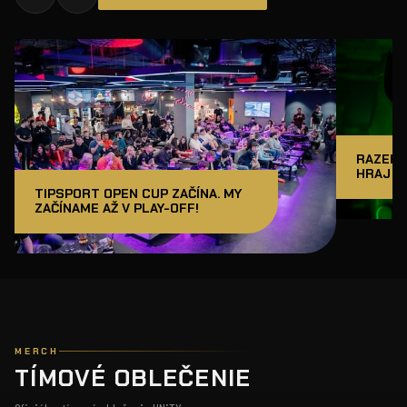
RAZER J
HRAJ A
TIPSPORT OPEN CUP ZAČÍNA. MY
ZAČÍNAME AŽ V PLAY-OFF!
MERCH
TÍMOVÉ OBLEČENIE