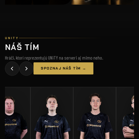
UNITY
NÁŠ TÍM
Hráči, ktorí reprezentujú UNiTY na serveri aj mimo neho.
SPOZNAJ NÁŠ TÍM →