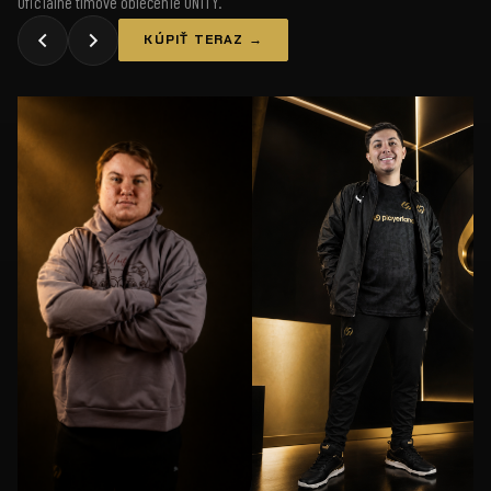
Oficiálne tímové oblečenie UNiTY.
KÚPIŤ TERAZ →