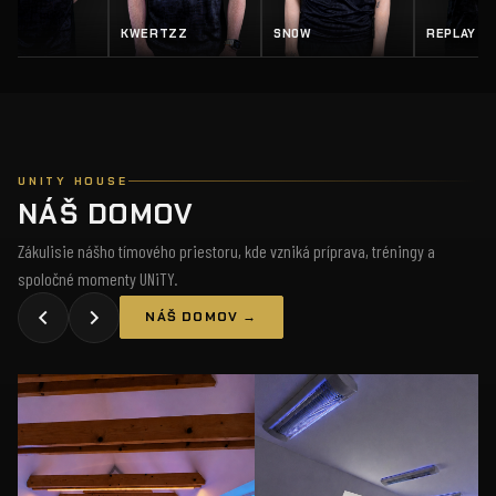
EY
KWERTZZ
SN0W
REPLAY
UNITY HOUSE
NÁŠ DOMOV
Zákulisie nášho tímového priestoru, kde vzniká príprava, tréningy a
spoločné momenty UNiTY.
NÁŠ DOMOV →