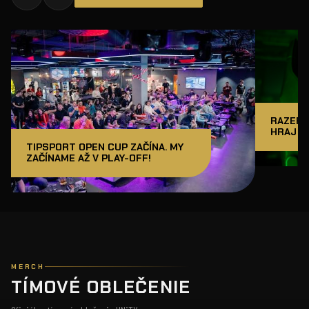
RAZER J
HRAJ A
TIPSPORT OPEN CUP ZAČÍNA. MY
ZAČÍNAME AŽ V PLAY-OFF!
MERCH
TÍMOVÉ OBLEČENIE