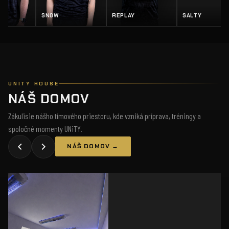
Z
SN0W
REPLAY
SALTY
UNITY HOUSE
NÁŠ DOMOV
Zákulisie nášho tímového priestoru, kde vzniká príprava, tréningy a
spoločné momenty UNiTY.
NÁŠ DOMOV →