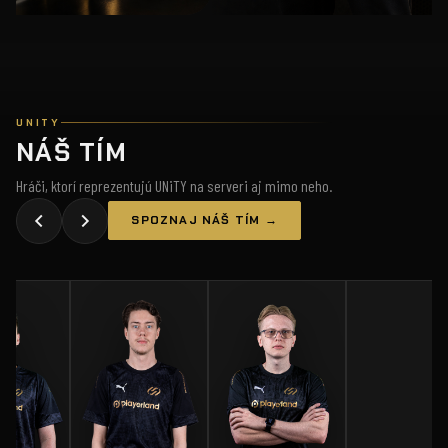
UNITY
NÁŠ TÍM
Hráči, ktorí reprezentujú UNiTY na serveri aj mimo neho.
SPOZNAJ NÁŠ TÍM →