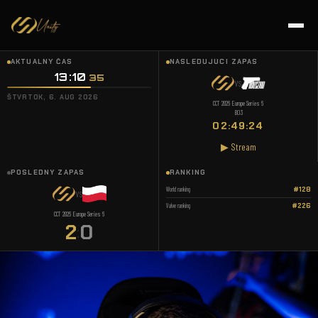
AKTUÁLNY ČAS
NASLEDUJÚCI ZÁPAS
13:10
:
36
VS
ŠTVRTOK, 6. AUG 2026
CCT 2026 Europe Series 6
BO3
02:49:23
▶ Stream
POSLEDNÝ ZÁPAS
RANKING
World ranking
#128
VS
Valve ranking
#226
CCT 2026 Europe Series 6
2
0
: