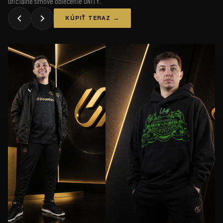
Oficiálne tímové oblečenie UNiTY.
KÚPIŤ TERAZ →