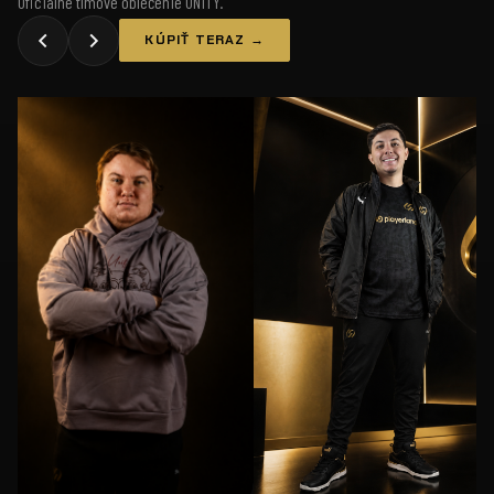
Oficiálne tímové oblečenie UNiTY.
KÚPIŤ TERAZ →