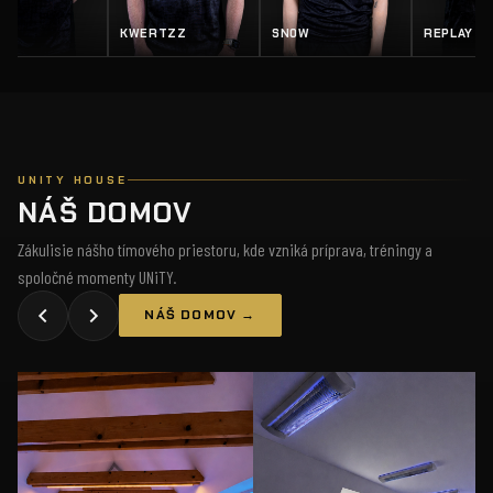
EY
KWERTZZ
SN0W
REPLAY
UNITY HOUSE
NÁŠ DOMOV
Zákulisie nášho tímového priestoru, kde vzniká príprava, tréningy a
spoločné momenty UNiTY.
NÁŠ DOMOV →