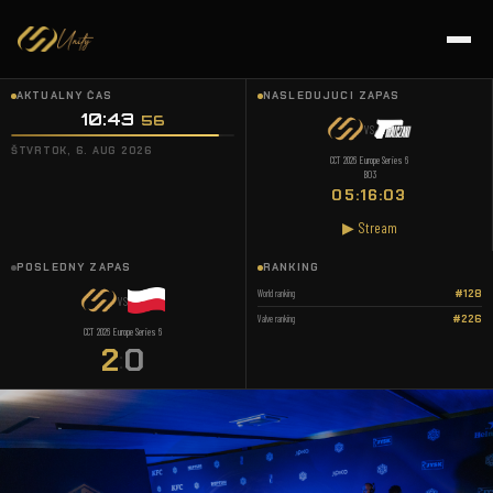
AKTUÁLNY ČAS
NASLEDUJÚCI ZÁPAS
10:43
56
VS
ŠTVRTOK, 6. AUG 2026
CCT 2026 Europe Series 6
BO3
05:16:03
▶ Stream
POSLEDNÝ ZÁPAS
RANKING
World ranking
#128
VS
Valve ranking
#226
CCT 2026 Europe Series 6
2
0
: