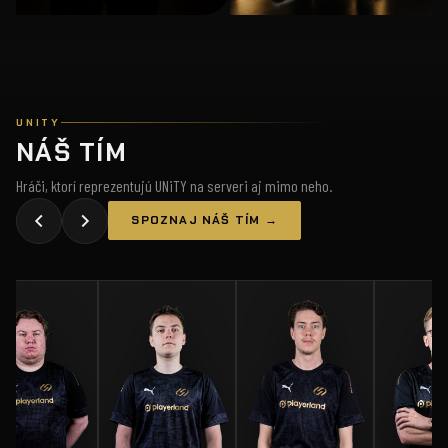
UNITY
NÁŠ TÍM
Hráči, ktorí reprezentujú UNiTY na serveri aj mimo neho.
SPOZNAJ NÁŠ TÍM →