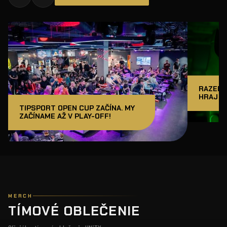
RAZER J
HRAJ A
TIPSPORT OPEN CUP ZAČÍNA. MY
ZAČÍNAME AŽ V PLAY-OFF!
MERCH
TÍMOVÉ OBLEČENIE