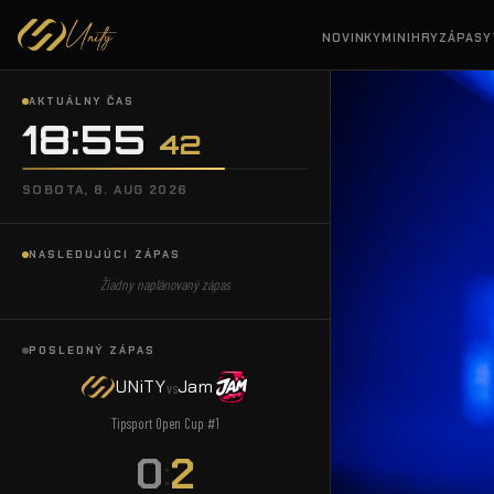
NOVINKY
MINIHRY
ZÁPASY
AKTUÁLNY ČAS
18:55
:
44
SOBOTA, 8. AUG 2026
NASLEDUJÚCI ZÁPAS
Žiadny naplánovaný zápas
POSLEDNÝ ZÁPAS
UNiTY
Jam
vs
Tipsport Open Cup #1
0
2
: