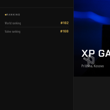
RANKING
#182
World ranking
#168
Valve ranking
XP G
Priština, Kosovo