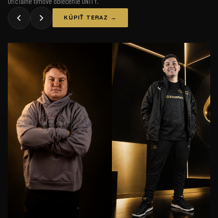
Oficiálne tímové oblečenie UNiTY.
KÚPIŤ TERAZ →