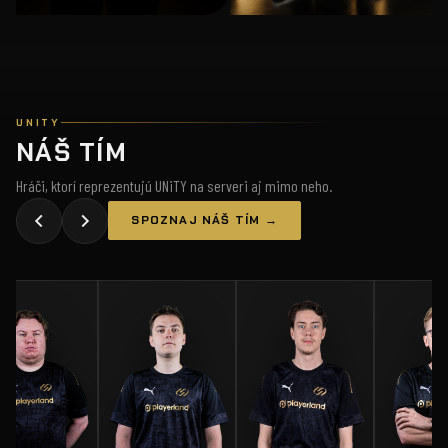
UNITY
NÁŠ TÍM
Hráči, ktorí reprezentujú UNiTY na serveri aj mimo neho.
SPOZNAJ NÁŠ TÍM →