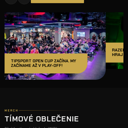
RAZER J
HRAJ A
TIPSPORT OPEN CUP ZAČÍNA. MY
ZAČÍNAME AŽ V PLAY-OFF!
MERCH
TÍMOVÉ OBLEČENIE