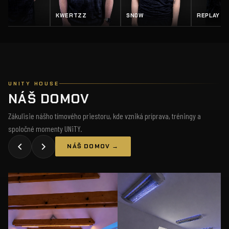
KWERTZZ
SN0W
REPLAY
UNITY HOUSE
NÁŠ DOMOV
Zákulisie nášho tímového priestoru, kde vzniká príprava, tréningy a
spoločné momenty UNiTY.
NÁŠ DOMOV →