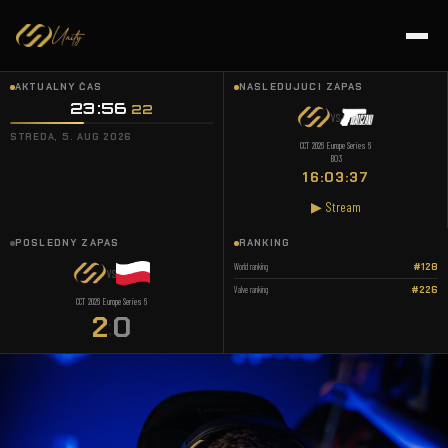
AKTUÁLNY ČAS
NASLEDUJÚCI ZÁPAS
23:56
:
23
VS
STREDA, 5. AUG 2026
CCT 2026 Europe Series 6
BO3
16:03:36
▶ Stream
POSLEDNÝ ZÁPAS
RANKING
World ranking
#128
VS
Valve ranking
#226
CCT 2026 Europe Series 6
2
0
: