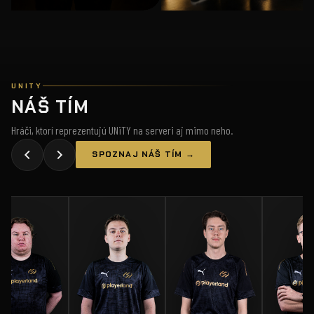
UNITY
NÁŠ TÍM
Hráči, ktorí reprezentujú UNiTY na serveri aj mimo neho.
SPOZNAJ NÁŠ TÍM →