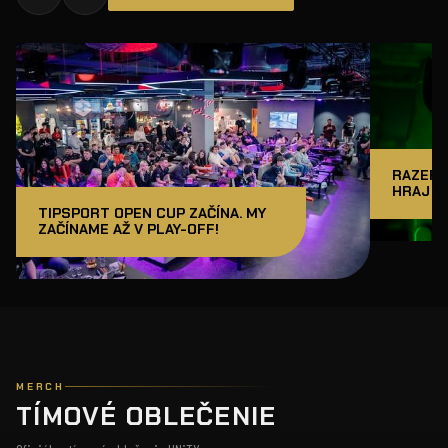
RAZER J
HRAJ A
TIPSPORT OPEN CUP ZAČÍNA. MY
ZAČÍNAME AŽ V PLAY-OFF!
MERCH
TÍMOVÉ OBLEČENIE