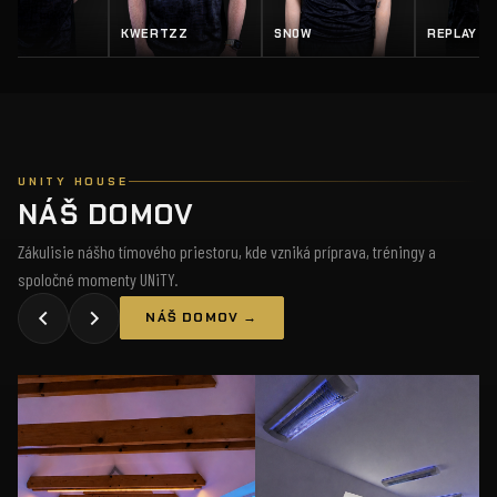
ZZ
SN0W
REPLAY
SALTY
UNITY HOUSE
NÁŠ DOMOV
Zákulisie nášho tímového priestoru, kde vzniká príprava, tréningy a
spoločné momenty UNiTY.
NÁŠ DOMOV →