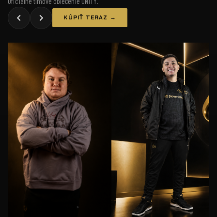
Oficiálne tímové oblečenie UNiTY.
KÚPIŤ TERAZ →