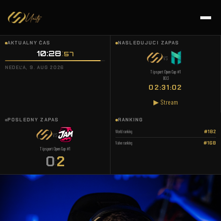
AKTUÁLNY ČAS
NASLEDUJÚCI ZÁPAS
10:28
58
VS
NEDEĽA, 9. AUG 2026
Tipsport Open Cup #1
BO3
02:31:01
▶ Stream
POSLEDNÝ ZÁPAS
RANKING
World ranking
#182
VS
Valve ranking
#168
Tipsport Open Cup #1
0
2
: