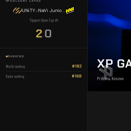
POSLEDNÝ ZÁPAS
UNiTY
NaVi Juniors
vs
Tipsport Open Cup #1
2
0
:
RANKING
XP G
#182
World ranking
#168
Valve ranking
Priština, Kosovo