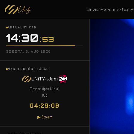
NOVINKY
MINIHRY
ZÁPASY
AKTUÁLNY ČAS
14:30
:
54
SOBOTA, 8. AUG 2026
NASLEDUJÚCI ZÁPAS
UNiTY
Jam
vs
Tipsport Open Cup #1
BO3
04:29:05
▶ Stream