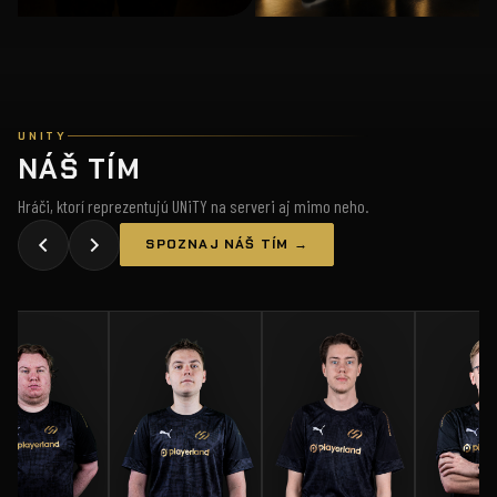
UNITY
NÁŠ TÍM
Hráči, ktorí reprezentujú UNiTY na serveri aj mimo neho.
SPOZNAJ NÁŠ TÍM →