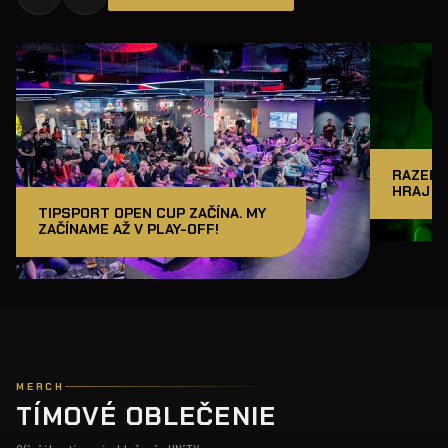
RAZER J
HRAJ A
TIPSPORT OPEN CUP ZAČÍNA. MY
ZAČÍNAME AŽ V PLAY-OFF!
MERCH
TÍMOVÉ OBLEČENIE