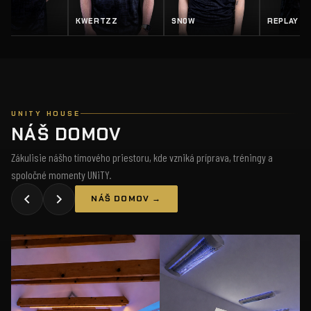
Z
SN0W
REPLAY
SALTY
UNITY HOUSE
NÁŠ DOMOV
Zákulisie nášho tímového priestoru, kde vzniká príprava, tréningy a
spoločné momenty UNiTY.
NÁŠ DOMOV →