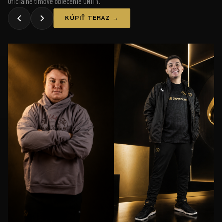
Oficiálne tímové oblečenie UNiTY.
KÚPIŤ TERAZ →