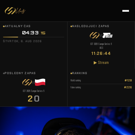
AKTUÁLNY ČAS
NASLEDUJÚCI ZÁPAS
04:33
16
VS
ŠTVRTOK, 6. AUG 2026
CCT 2026 Europe Series 6
BO3
11:26:43
▶ Stream
POSLEDNÝ ZÁPAS
RANKING
World ranking
#128
VS
Valve ranking
#226
CCT 2026 Europe Series 6
2
0
: