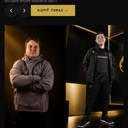
Oficiálne tímové oblečenie UNiTY.
KÚPIŤ TERAZ →