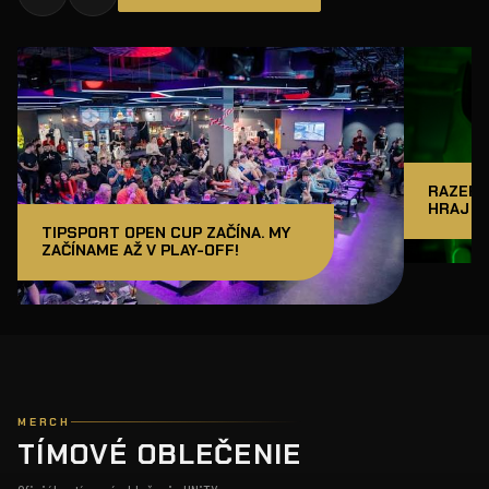
RAZER J
HRAJ A
TIPSPORT OPEN CUP ZAČÍNA. MY
ZAČÍNAME AŽ V PLAY-OFF!
MERCH
TÍMOVÉ OBLEČENIE