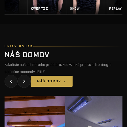
Z
SN0W
REPLAY
SALTY
UNITY HOUSE
NÁŠ DOMOV
Zákulisie nášho tímového priestoru, kde vzniká príprava, tréningy a
spoločné momenty UNiTY.
NÁŠ DOMOV →