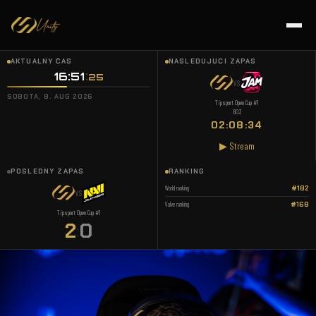
AKTUÁLNY ČAS
NASLEDUJÚCI ZÁPAS
16:51
26
VS
SOBOTA, 8. AUG 2026
Tipsport Open Cup #1
BO3
02:08:33
▶ Stream
POSLEDNÝ ZÁPAS
RANKING
World ranking
#182
VS
Valve ranking
#168
Tipsport Open Cup #1
2
0
: