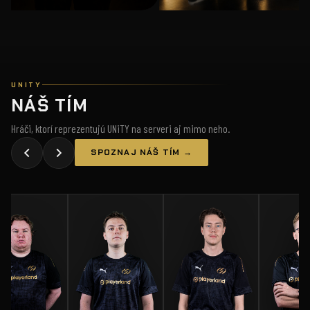
UNITY
NÁŠ TÍM
Hráči, ktorí reprezentujú UNiTY na serveri aj mimo neho.
SPOZNAJ NÁŠ TÍM →