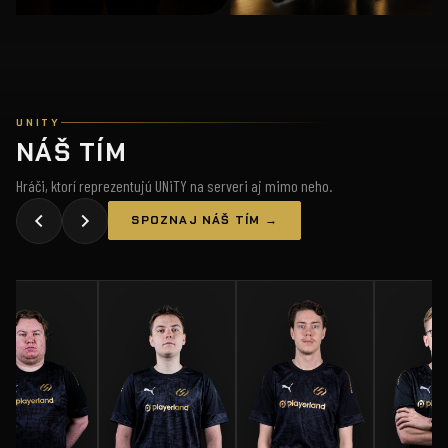
UNITY
NÁŠ TÍM
Hráči, ktorí reprezentujú UNiTY na serveri aj mimo neho.
SPOZNAJ NÁŠ TÍM →