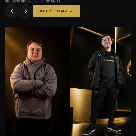
Oficiálne tímové oblečenie UNiTY.
KÚPIŤ TERAZ →