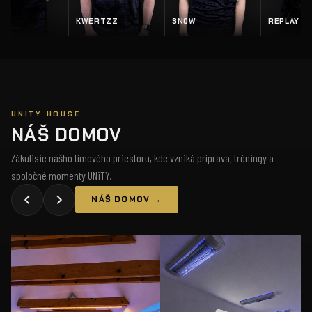
Z
SN0W
REPLAY
SALTY
UNITY HOUSE
NÁŠ DOMOV
Zákulisie nášho tímového priestoru, kde vzniká príprava, tréningy a
spoločné momenty UNiTY.
NÁŠ DOMOV →