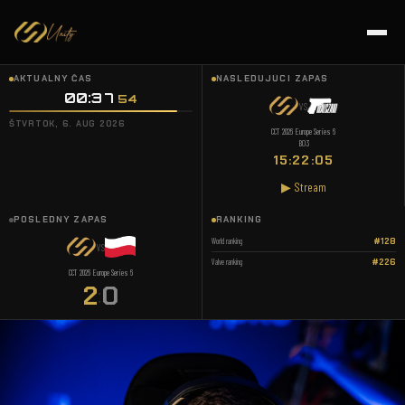
AKTUÁLNY ČAS
NASLEDUJÚCI ZÁPAS
00:37
:
55
VS
ŠTVRTOK, 6. AUG 2026
CCT 2026 Europe Series 6
BO3
15:22:04
▶ Stream
POSLEDNÝ ZÁPAS
RANKING
World ranking
#128
VS
Valve ranking
#226
CCT 2026 Europe Series 6
2
0
: