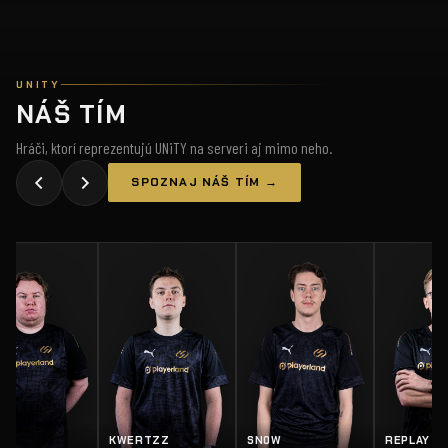
UNITY
NÁŠ TÍM
Hráči, ktorí reprezentujú UNiTY na serveri aj mimo neho.
SPOZNAJ NÁŠ TÍM →
KWERTZZ
SN0W
REPLAY
SALTY