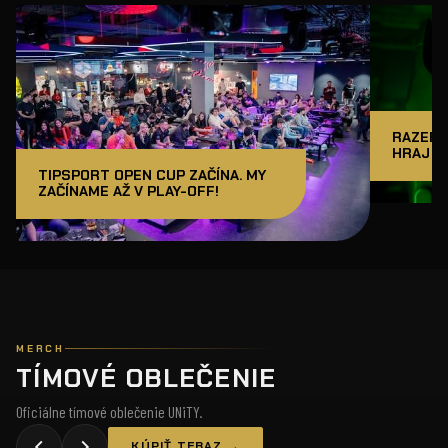
RAZER J
HRAJ A
TIPSPORT OPEN CUP ZAČÍNA. MY
ZAČÍNAME AŽ V PLAY-OFF!
MERCH
TÍMOVÉ OBLEČENIE
Oficiálne tímové oblečenie UNiTY.
KÚPIŤ TERAZ →