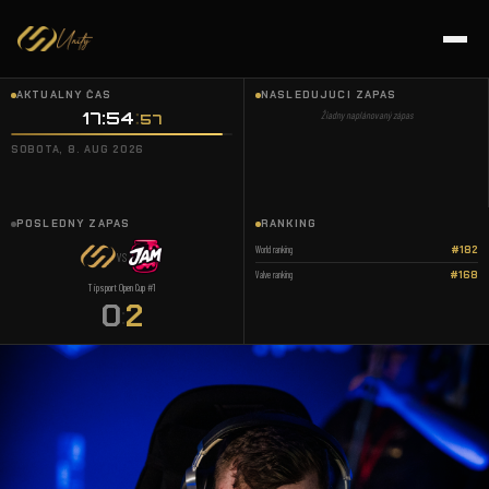
AKTUÁLNY ČAS
NASLEDUJÚCI ZÁPAS
17:54
Žiadny naplánovaný zápas
58
SOBOTA, 8. AUG 2026
POSLEDNÝ ZÁPAS
RANKING
World ranking
#182
VS
Valve ranking
#168
Tipsport Open Cup #1
0
2
: